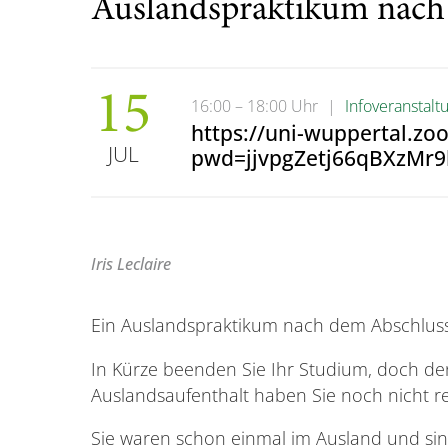
Auslandspraktikum nach
15
16:00 – 18:00 Uhr
|
Infoveranstalt
https://uni-wuppertal.zo
JUL
pwd=jjvpgZetj66qBXzMr9
Iris Leclaire
Ein Auslandspraktikum nach dem Abschlus
In Kürze beenden Sie Ihr Studium, doch den
Auslandsaufenthalt haben Sie noch nicht re
Sie waren schon einmal im Ausland und sind 