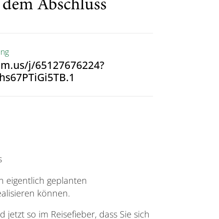
 dem Abschluss
ung
om.us/j/65127676224?
hs67PTiGi5TB.1
s
 eigentlich geplanten
alisieren können.
jetzt so im Reisefieber, dass Sie sich