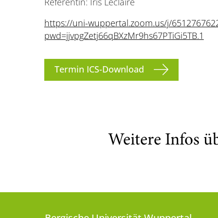
Referentin: Iris Leclaire
https://uni-wuppertal.zoom.us/j/651276762
pwd=jjvpgZetj66qBXzMr9hs67PTiGi5TB.1
Termin ICS-Download
Weitere Infos ü
Bergische Universität Wuppertal