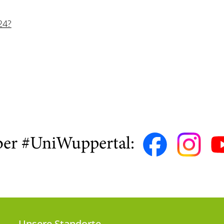
24?
ber #UniWuppertal:
Unsere Standorte